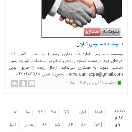
موسسه حسابرسی آماردن
موسسه حسابرسی آماردن(حسابداران رسمی) به منظور تکمیل کادر
حرفه‌ای خود در سمت حسابدار رسمی شاغل در استخدام با شرایط بسیار
مناسب دعوت به همکاری می‌نماید. ارسال رزومه از طریق ایمیل
amardan.iacpa@gmail.com یا تماس با شماره 09212404588
دوشنبه، 18 فروردین 1404 - 11:55
صفحه
ابتدا
قبلی
77
78
79
80
81
82 از
[82]
83
84
85
86
بعدی
انتها
149