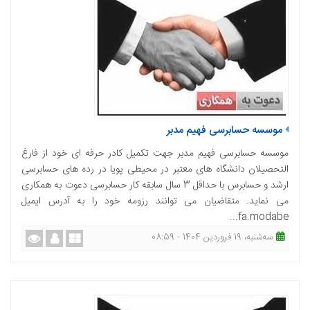
موسسه حسابرسی فهیم مدبر
موسسه حسابرسی فهیم مدبر جهت تکمیل کادر حرفه ای خود از فارغ
التحصیلان دانشگاه های معتبر در محیطی پویا در رده های حسابرسی
ارشد و حسابرس با حداقل 3 سال سابقه کار حسابرسی دعوت به همکاری
می نماید. متقاضیان می توانند رزومه خود را به آدرس ایمیل
fa.modabe...
ﺳﻪشنبه، 19 فروردین 1404 - 08:59