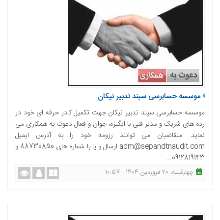
موسسه حسابرسی سپند تدبیر نیکان
موسسه حسابرسی سپند تدبیر نیکان جهت تکمیل کادر حرفه ای خود در
رده های شریک و مدیر فنی با انگیزه، جوان و فعال دعوت به همکاری می
نماید. متقاضیان می توانند رزومه خود را به آدرس ایمیل
adm@sepandtnaudit.com ارسال و یا با شماره های 88730850 و
0912819143...
چهارشنبه، 20 فروردین 1404 - 10:57