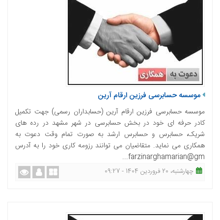
موسسه حسابرسی فرزین ارقام آرین
موسسه حسابرسی فرزین ارقام آرین (حسابداران رسمی) جهت تکمیل
کادر حرفه ای خود در بخش حسابرسی در شهر مشهد در رده های
شریک، حسابرس و حسابرس ارشد به صورت تمام وقت دعوت به
همکاری می نماید. متقاضیان می توانند رزومه کاری خود را به آدرس
farzinarghamarian@gm...
چهارشنبه، 20 فروردین 1404 - 09:27