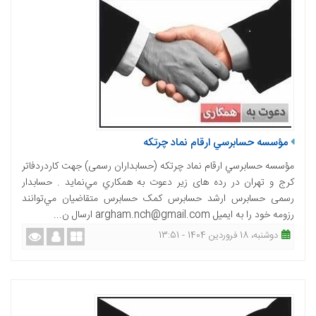
مؤسسه حسابرسي ارقام نماد چرتکه
مؤسسه حسابرسي ارقام نماد چرتکه (حسابداران رسمی) جهت کاردردفاتر
کرج و تهران در رده های زیر دعوت به همكاري مي‌نمايد . حسابدار
رسمی حسابرس ارشد حسابرس کمک حسابرس متقاضيان مي‌توانند
رزومه خود را به ایمیل argham.nch@gmail.com ارسال ن...
دوشنبه، 18 فروردین 1404 - 13:51