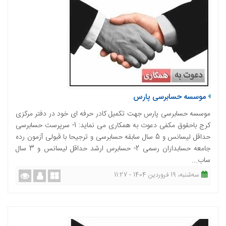
موسسه حسابرسی پارس
موسسه حسابرسی پارس جهت تکمیل کادر حرفه ای خود در دفتر مرکزی
کرج باحقوق مکفی دعوت به همکاری می نماید: 1- سرپرست حسابرسی
حداقل لیسانس و 5 سال سابقه حسابرسی و ترجیحا با قبولی آزمون رده
جامعه حسابداران رسمی 2- حسابرس ارشد حداقل لیسانس و 3 سال
ساب...
ﺳﻪشنبه، 19 فروردین 1404 - 11:27