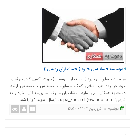
موسسه حسابرسی خبره ( حسابداران رسمی )
موسسه حسابرسی خبره ( حسابداران رسمی ) جهت تکمیل کادر حرفه ای
خود در رده های شغلی کمک حسابرس، حسابرس ، حسابرس ارشد،
دعوت به همکاری می نماید . متقاضیان می توانند رزومه کاری خود را به
آدرس" iacpa_khobreh@yahoo.com ارسال نمایند." یا با شما...
دوشنبه، 18 فروردین 1404 - 16:50