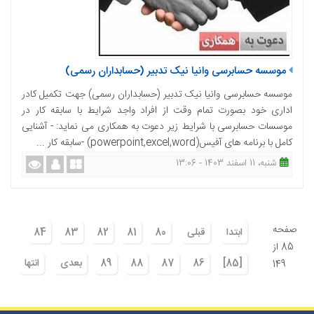
موسسه حسابرسی وانیا نیک تدبیر (حسابداران رسمی)
موسسه حسابرسی وانیا نیک تدبیر (حسابداران رسمی) جهت تکمیل کادر
اداری خود بصورت تمام وقت از افراد واجد شرایط با سابقه کار در
موسسات حسابرسی با شرایط زیر دعوت به همکاری می نماید: - آشنایی
کامل با برنامه های آفیس(powerpoint,excel,word) -سابقه کار ...
شنبه، 11 اسفند 1403 - 13:06
صفحه
ابتدا
قبلی
80
81
82
83
84
85 از
[85]
86
87
88
89
بعدی
انتها
149