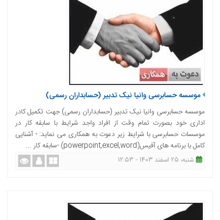
موسسه حسابرسی وانیا نیک تدبیر (حسابداران رسمی)
موسسه حسابرسی وانیا نیک تدبیر (حسابداران رسمی) جهت تکمیل کادر
اداری خود بصورت تمام وقت از افراد واجد شرایط با سابقه کار در
موسسات حسابرسی با شرایط زیر دعوت به همکاری می نماید: - آشنایی
کامل با برنامه های آفیس(powerpoint,excel,word) -سابقه کار ...
شنبه، 25 اسفند 1403 - 12:53