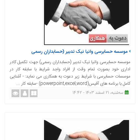
موسسه حسابرسی وانیا نیک تدبیر (حسابداران رسمی
موسسه حسابرسی وانیا نیک تدبیر (حسابداران رسمی) جهت تکمیل کادر
اداری خود بصورت تمام وقت از افراد واجد شرایط با سابقه کار در
موسسات حسابرسی با شرایط زیر دعوت به همکاری می نماید: - آشنایی
کامل با برنامه های آفیس(powerpoint,excel,word) -سابقه کار ...
ﺳﻪشنبه، 21 اسفند 1403 - 14:42