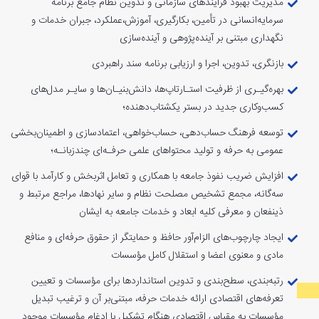
مدیریت بهبود فرایندهای سازمانی و تدوین نظام جامع برنامه
سرمایه‌انسانی در تأمین، بکارگیری، آموزش،عملکرد، جبران خدمات و
نگهداری مبتنی بر آینده‌پژوهی و آینده‌سازی
بازنگری، تدوین، اجرا و ارزیابی برنامه سند راهبردی
بهره‌گیـری از ظرفیت استـارتاپ‌ها، دانش‌بنیـان‌ها و سایـر مدل‌های
کسب‌وکاری جدید در بستر یکشتاب‌دهنده؛
توسعه فرهنگ حساب‌دهی، حساب‌خواهی، اعتمادسازی و اطمینان‌بخشی
عمومی به حرفه و تولید محتواهای علمی حرفـه‌ای چندزبانـه؛
افزایش ضریب نفوذ جامعه با همکاری و تعامل اثربخش و کارآمد با قوای
سه‌گانه، مجمع تشخیص مصلحت نظام و سایر نهادها، مراجع مرتبط و
ذینفعان و معرفی کلیه ابعاد و خدمات جامعه به ایشان
ایجاد چارچوب‌های الزام‌آور حافظ و حمایتگر از حقوق حرفه‌ای و منافع
مادی و معنوی اعضا و استقلال کامل مؤسسات
رتبه‌بندی، سطح‌بندی و تدوین استانداردها برای مؤسسات و تعیین
تعرفه‌های اقتصادی ارائه خدمات حرفه، مبتنی‌بر آن و ترغیب تبدیل
مؤسسات به مقیاس اقتصادی هنگام تشکیل یا ادغام مؤسسات موجود