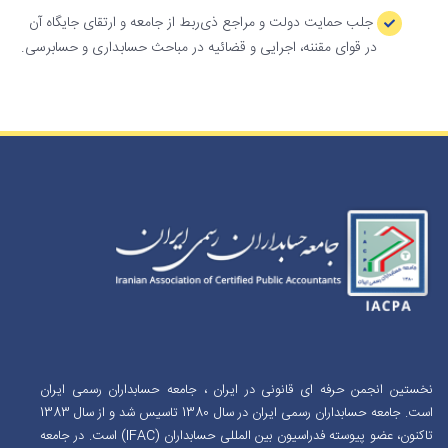
جلب حمایت دولت و مراجع ذی‌ربط از جامعه و ارتقای جایگاه آن
در قوای مقننه، اجرایی و قضائیه در مباحث حسابداری و حسابرسی.
نخستین انجمن حرفه ای قانونی در ایران ، جامعه حسابداران رسمی ایران
است. جامعه حسابداران رسمی ایران در سال 1380 تاسیس شد و از سال 1383
تاکنون، عضو پیوسته فدراسیون بین المللی حسابداران (IFAC) است. در جامعه