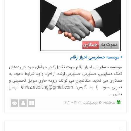
موسسه حسابرسی احراز ارقام
موسسه حسابرسی احراز ارقام جهت تکمیل کادر حرفه‌ای خود در رده‌های
کمک حسابرس، حسابرس، حسابرس ارشد، از افراد واجد شرایط دعوت به
همکاری می نماید. متقاضیان می توانند رزومه حاوی سوابق تحصیلی و
تجربی خود را به آدرس: ehraz.auditing@gmail.com ارسال
نماین...
ﺳﻪشنبه، 16 اردیبهشت 1404 - 13:11