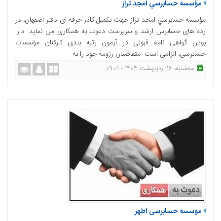
مؤسسه حسابرسي امجد تراز
مؤسسه حسابرسي امجد تراز جهت تکمیل کادر حرفه ‌ای دفتر اصفهان، در
رده ­های حسابرس ارشد و سرپرست دعوت به همکاری می ­نمايد. دارا
بودن گواهی ­نامه قبولی در آزمون رتبه ­بندی کارکنان مؤسسات
حسابرسی­، الزامی است. متقاضيان رزومه خود را به ...
ﺳﻪشنبه، 16 اردیبهشت 1404 - 09:01
موسسه حسابرسی اطهر