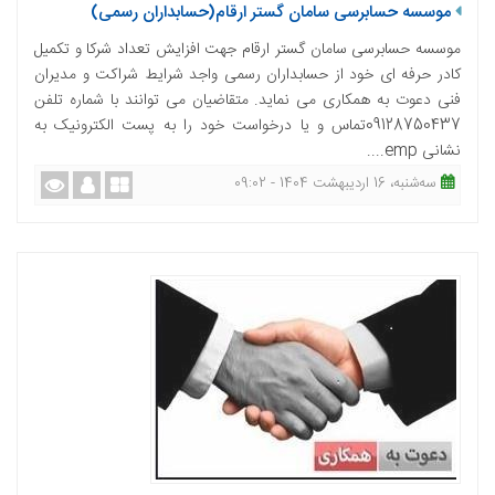
موسسه حسابرسی سامان گستر ارقام(حسابداران رسمی)
موسسه حسابرسی سامان گستر ارقام جهت افزایش تعداد شرکا و تکمیل
کادر حرفه ای خود از حسابداران رسمی واجد شرایط شراکت و مدیران
فنی دعوت به همکاری می نماید. متقاضیان می توانند با شماره تلفن
09128750437تماس و یا درخواست خود را به پست الکترونیک به
نشانی emp....
ﺳﻪشنبه، 16 اردیبهشت 1404 - 09:02