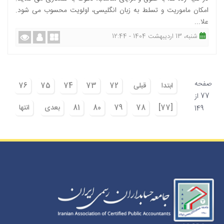
امکان ماموریت و تسلط به زبان انگلیسی، اولویت محسوب می شود.
علا...
شنبه، 13 اردیبهشت 1404 - 12:44
صفحه
ابتدا
قبلی
72
73
74
75
76
77 از
[77]
78
79
80
81
بعدی
انتها
149