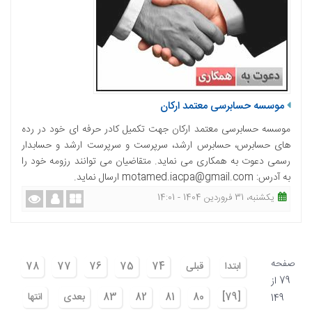
موسسه حسابرسی معتمد ارکان
موسسه حسابرسی معتمد ارکان جهت تکمیل کادر حرفه ای خود در رده
های حسابرس، حسابرس ارشد، سرپرست و سرپرست ارشد و حسابدار
رسمی دعوت به همکاری می نماید. متقاضیان می توانند رزومه خود را
به آدرس: motamed.iacpa@gmail.com ارسال نماید.
یکشنبه، 31 فروردین 1404 - 14:01
صفحه
ابتدا
قبلی
74
75
76
77
78
79 از
[79]
80
81
82
83
بعدی
انتها
149