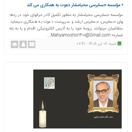
مؤسسه حسابرسی محیامشار دعوت به همکاری می کند
مؤسسه حسابرسی محیامشار به منظور تکمیل کادر حرفه­ای خود در رده­
های حسابرس، حسابرس ارشد و سرپرست دعوت به همکاری می­نماید.
متقاضیان می­توانند رزومه خود را به آدرس الکترونیکی اقدام و یا به بله
شمارهMahyamoshsr1401@Gmail.com 0...
شنبه، 06 تیر 1405 - 07:41