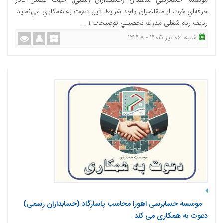
مؤسسه حسابرسي شاهدان (حسابداران رسمي) جهت تكميل كادر
حرفه‌اي خود، از متقاضیان واجد شرایط ذیل دعوت به همكاري مي‌نمايد:
رديف رده شغلی مدرك تحصيلي توضيحات 1 ...
شنبه، 06 تیر 1405 - 13:48
موسسه حسابرسی اهورا محاسب پاسارگاد (حسابداران رسمی)
دعوت به همکاری می کند