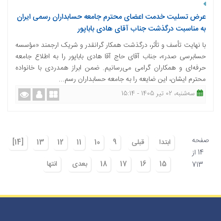
عرض تسلیت خدمت اعضای محترم جامعه حسابداران رسمی ایران
به مناسبت درگذشت جناب آقای هادی باباپور
با نهایت تأسف و تأثر، درگذشت همکار گرانقدر و شریک ارجمند «مؤسسه
حسابرسی صدر»، جناب آقای حاج آقا هادی باباپور را به اطلاع جامعه
حرفه‌ای و همکاران گرامی می‌رسانیم. ضمن ابراز همدردی با خانواده
محترم ایشان، این ضایعه را به جامعه حسابداران رسم...
ﺳﻪشنبه، 02 تیر 1405 - 15:14
صفحه
ابتدا
قبلی
9
10
11
12
13
[14]
14 از
15
16
17
18
بعدی
انتها
713