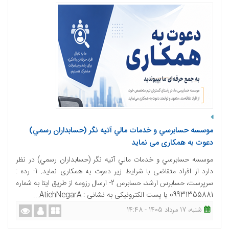
موسسه حسابرسي و خدمات مالي آتيه نگر (حسابداران رسمي)
دعوت به همکاری می نماید
موسسه حسابرسي و خدمات مالي آتيه نگر (حسابداران رسمي) در نظر
دارد از افراد متقاضی با شرایط زیر دعوت به همکاری نماید. 1- رده :
سرپرست، حسابرس ارشد، حسابرس 2- ارسال رزومه از طریق ایتا به شماره
09931355881 یا پست الکترونیکی به نشانی : AtiehNegarA...
شنبه، 17 مرداد 1405 - 14:48