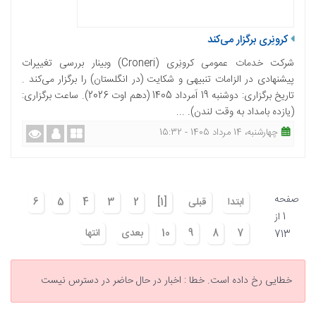
کرونِری برگزار می‌کند
شرکت خدمات عمومی کرونِری (Croneri) وبینار بررسی تغییرات
پیشنهادی در الزامات تنبیهی و شکایت (در انگلستان) را برگزار می‌کند .
تاریخ برگزاری: دوشنبه 19 اَمرداد 1405 (دهم اوت 2026). ساعت برگزاری:
(یازده بامداد به وقت لندن). ...
چهارشنبه، 14 مرداد 1405 - 15:32
صفحه
ابتدا
قبلی
[1]
2
3
4
5
6
1 از
7
8
9
10
بعدی
انتها
713
خطایی رخ داده است.
خطا : اخبار در حال حاضر در دسترس نیست