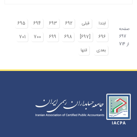
ابتدا
قبلی
692
693
694
695
صفحه
697
701
700
699
698
[697]
696
از 714
بعدی
انتها