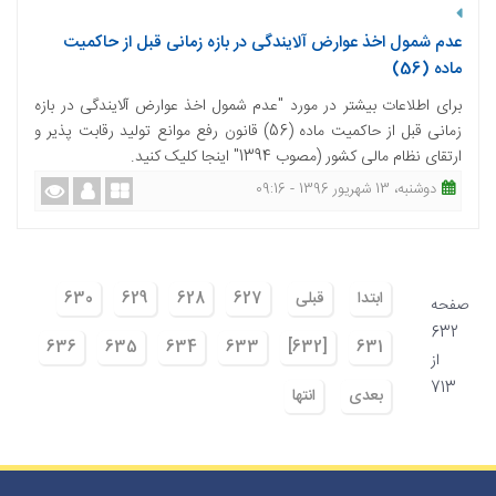
عدم شمول اخذ عوارض آلایندگی در بازه زمانی قبل از حاکمیت
ماده (56)
برای اطلاعات بیشتر در مورد "عدم شمول اخذ عوارض آلایندگی در بازه
زمانی قبل از حاکمیت ماده (56) قانون رفع موانع تولید رقابت پذیر و
ارتقای نظام مالی کشور (مصوب 1394" اینجا کلیک کنید.
دوشنبه، 13 شهریور 1396 - 09:16
ابتدا
قبلی
627
628
629
630
صفحه
632
636
635
634
633
[632]
631
از
713
بعدی
انتها