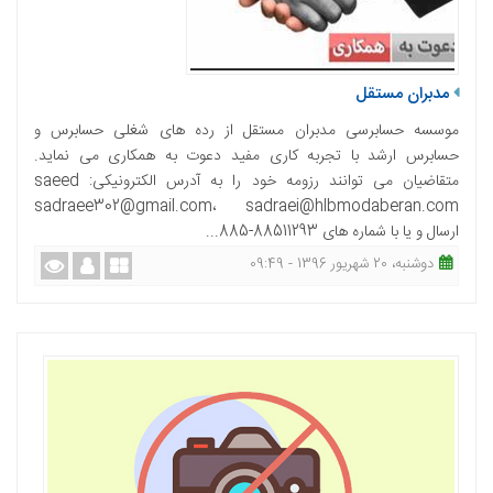
مدبران مستقل
موسسه حسابرسی مدبران مستقل از رده های شغلی حسابرس و
حسابرس ارشد با تجربه کاری مفید دعوت به همکاری می نماید.
متقاضیان می توانند رزومه خود را به آدرس الکترونیکی: saeed
sadraee302@gmail.com، sadraei@hlbmodaberan.com
ارسال و یا با شماره های 88511293-885...
دوشنبه، 20 شهریور 1396 - 09:49