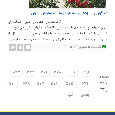
برگزاری شانزدهمین همایش ملی حسابداری ایران
________________________ شانزدهمین همایش ملی حسابداری
ایران چهارم و پنجم مهرماه در محل دانشگاه اصفهان برگزار می‌شود. به
گزارش پایگاه اطلاع‌رسانی جامعه‌ی حسابداران رسمی ایران به نقل از
دبیرخانه‌ی همایش مهلت ثبت نام نهایی، حداکثر تا پایان وقت اداری ...
یکشنبه، 11 شهریور 1397 - 11:13
ابتدا
قبلی
570
571
572
573
صفحه
575
579
578
577
576
[575]
574
از 714
بعدی
انتها