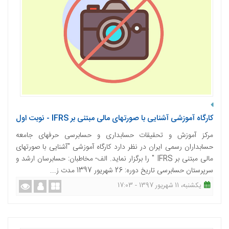
کارگاه آموزشی آشنایی با صورتهای مالی مبتنی بر IFRS - نوبت اول
مرکز آموزش و تحقیقات حسابداری و حسابرسی حرفه­ای جامعه
حسابداران رسمی ایران در نظر دارد کارگاه آموزشی "آشنایی با صورتهای
مالی مبتنی بر IFRS " را برگزار نماید. الف- مخاطبان: حسابرسان ارشد و
سرپرستان حسابرسی تاریخ­­ دوره: 26 شهریور 1397 مدت ز...
یکشنبه، 11 شهریور 1397 - 17:03