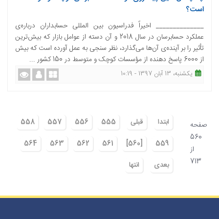
است؟
______________ اخیراً فدراسیون بین المللی حسابداران درباره‌ی
عملکرد حسابرسان در سال 2018 و آن دسته از عوامل بازار که بیش‌ترین
تأثیر را بر آینده‌ی آن‌ها می‌گذارد، نظر سنجی به عمل آورده است که بیش
از 6000 پاسخ دهنده از مؤسسات کوچک و متوسط در 150 کشور ...
یکشنبه، 13 آبان 1397 - 10:19
ابتدا
قبلی
555
556
557
558
صفحه
560
564
563
562
561
[560]
559
از
713
بعدی
انتها