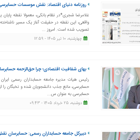
روزنامه دنیای اقتصاد: نقش موسسات حسابرسی د
غلامرضا شجری*در نظام بانکی، معمولا نقطه پایان 
واقعی، این نقطه در حقیقت آغاز یک مسیر ناشناخته
تصویب شده است. امروز ...
چهارشنبه، 10 تیر 1405 - 12:59
بهای شفافیت اقتصادی؛ چرا حق‌الزحمه حسابرس
رئیس هیات مدیره جامعه حسابداران رسمی ایران ه
حسابرسی، مانع جذب دانشجویان شده و نخبگان را از ای
حسابرسی به عنوان س...
دوشنبه، 25 خرداد 1405 - 09:43
دبیرکل جامعه حسابداران رسمی: حسابرسان نقش