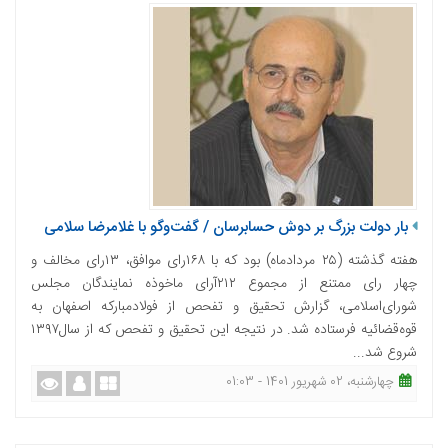
بار دولت بزرگ بر دوش حسابرسان / گفت‌وگو با غلامرضا سلامی
هفته گذشته (۲۵ مردادماه) بود که با ۱۶۸‌رای موافق، ۱۳‌رای مخالف و
چهار‌ رای ممتنع از مجموع ۲۱۲‌آرای ماخوذه نمایندگان مجلس
شورای‌اسلامی، گزارش تحقیق و تفحص از فولادمبارکه اصفهان به
قوه‌قضائیه فرستاده شد. در نتیجه این تحقیق و تفحص که از سال‌۱۳۹۷
شروع شد...
چهارشنبه، 02 شهریور 1401 - 01:03