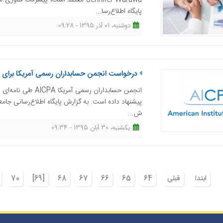
Jennifer Warawa معتقد است، پیشرفت
پایگاه اطلاع‌رسا...
دوشنبه، 01 آذر 1395 - 09:28
درخواست انجمن حسابداران رسمی آمریکا برای 
انجمن حسابداران ر
پیشنهاد داده است. به گزارش پایگاه اطلاع‌رسانی جامع
ش...
یکشنبه، 30 آبان 1395 - 09:34
ابتدا
قبلی
64
65
66
67
68
[69]
70