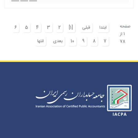
صفحه
ابتدا
قبلی
[1]
2
3
4
5
6
1 از
7
8
9
10
بعدی
انتها
78