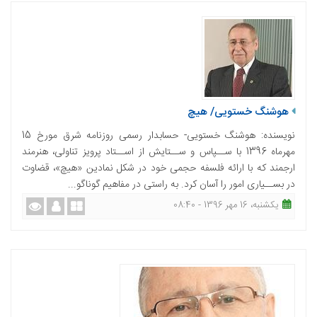
هوشنگ خستویی/ هیچ
نویسنده: هوشنگ خستویی- حسابدار رسمی روزنامه شرق مورخ 15
مهرماه 1396 با ســپاس و ســتایش از اســتاد پرویز تناولی، هنرمند
ارجمند که با ارائه فلسفه حجمی خود در شکل نمادین «هیچ»، قضاوت
در بســیاری امور را آسان کرد. به راستی در مفاهیم گوناگو...
یکشنبه، 16 مهر 1396 - 08:40