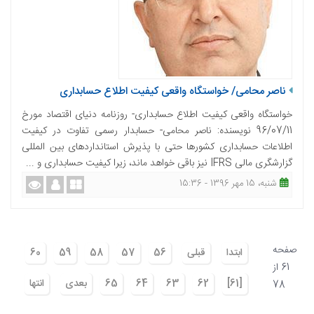
ناصر محامی/ خواستگاه واقعی کیفیت اطلاع حسابداری
خواستگاه واقعی كیفیت اطلاع حسابداری- روزنامه دنیای اقتصاد مورخ
96/07/11 نویسنده: ناصر محامی- حسابدار رسمی تفاوت در کیفیت
اطلاعات حسابداری کشورها حتی با پذیرش استانداردهای بین المللی
گزارشگری مالی IFRS نیز باقی خواهد ماند، زیرا کیفیت حسابداری و ...
شنبه، 15 مهر 1396 - 15:36
صفحه
ابتدا
قبلی
56
57
58
59
60
61 از
[61]
62
63
64
65
بعدی
انتها
78