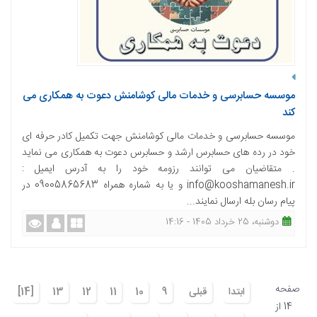
موسسه حسابرسی و خدمات مالی کوشامنش دعوت به همکاری می
کند
موسسه حسابرسی و خدمات مالی کوشامنش جهت تکمیل کادر حرفه ای
خود در رده های حسابرس ارشد و حسابرس دعوت به همکاری می نماید
. متقاضیان می توانند رزومه خود را به آدرس ایمیل :
info@kooshamanesh.ir و یا به شماره همراه 09005865683 در
پیام رسان بله ارسال نمایند...
دوشنبه، 25 خرداد 1405 - 14:16
صفحه
ابتدا
قبلی
9
10
11
12
13
[14]
14 از