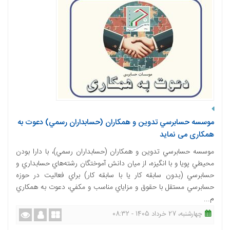
موسسه حسابرسي تدوين و همکاران (حسابداران رسمي) دعوت به
همکاری می نماید
موسسه حسابرسي تدوين و همکاران (حسابداران رسمي)، با دارا بودن
محيطي پويا و با انگيزه، از ميان دانش آموختگان رشته‌هاي حسابداري و
حسابرسي (بدون سابقه کار یا با سابقه کار) براي فعاليت در حوزه‌
حسابرسي مستقل با حقوق و مزاياي مناسب و مکفي، دعوت به همکاري
م...
چهارشنبه، 27 خرداد 1405 - 08:32