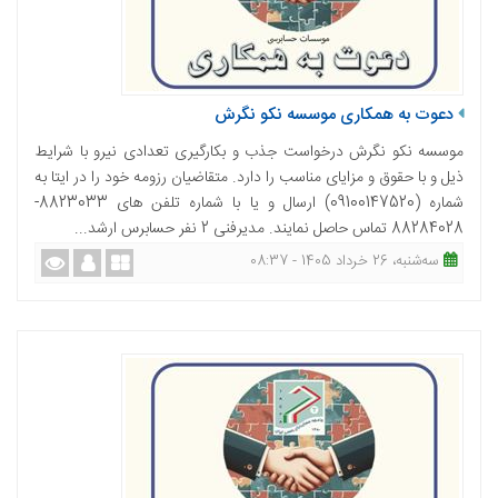
دعوت به همکاری موسسه نکو نگرش
موسسه نکو نگرش درخواست جذب و بکارگیری تعدادی نیرو با شرایط
ذیل و با حقوق و مزایای مناسب را دارد. متقاضیان رزومه خود را در ایتا به
شماره (09100147520) ارسال و یا با شماره تلفن های 8823033-
88284028 تماس حاصل نمایند. مدیرفنی 2 نفر حسابرس ارشد...
ﺳﻪشنبه، 26 خرداد 1405 - 08:37