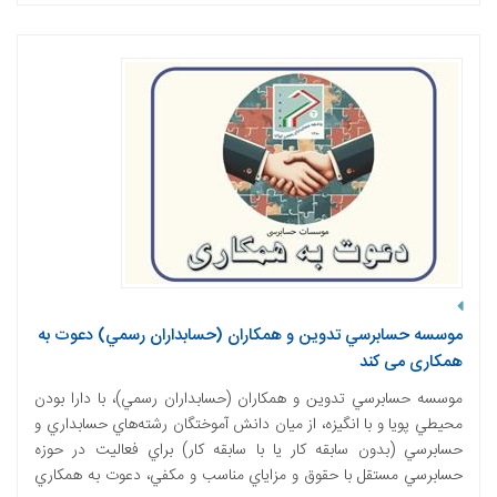
موسسه حسابرسي تدوين و همکاران (حسابداران رسمي) دعوت به
همکاری می کند
موسسه حسابرسي تدوين و همکاران (حسابداران رسمي)، با دارا بودن
محيطي پويا و با انگيزه، از ميان دانش آموختگان رشته‌هاي حسابداري و
حسابرسي (بدون سابقه کار یا با سابقه کار) براي فعاليت در حوزه‌
حسابرسي مستقل با حقوق و مزاياي مناسب و مکفي، دعوت به همکاري