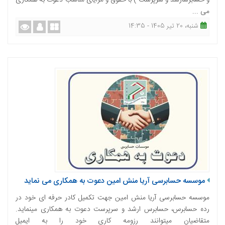
و حسابرسارشد و سرپرست ) با حقوق و مزایای مناسب دعوت به همکاری
می ...
شنبه، 20 تیر 1405 - 14:35
موسسه حسابرسی آریا منش امین دعوت به همکاری می نماید
موسسه حسابرسی آریا منش امین جهت تکمیل کادر حرفه ای خود در
رده حسابرس، حسابرس ارشد و سرپرست دعوت به همکاری می­نماید.
متقاضیان می­توانند رزومه کاری خود را به ایمیل