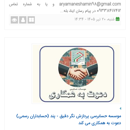
aryamaneshamin98@gmail.com و یا به شماره تماس
09338417412 در پیام رسان ایتا، بله...
شنبه، 20 تیر 1405 - 14:34
موسسه حسابرسی پردازش نگر دقیق - پند (حسابداران رسمی)
دعوت به همکاری می کند