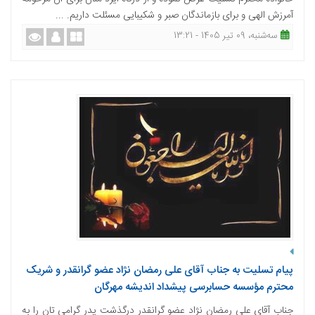
آمرزش الهی و برای بازماندگان صبر و شکیبایی مسئلت داریم. ...
ﺳﻪشنبه، 09 تیر 1405 - 13:21
پیام تسلیت به جناب آقای علی رمضان نژاد عضو گرانقدر و شریک
محترم مؤسسه حسابرسی پیشداد اندیشه مهرگان
جناب آقای علی رمضان نژاد عضو گرانقدر درگذشت پدر گرامی تان را به