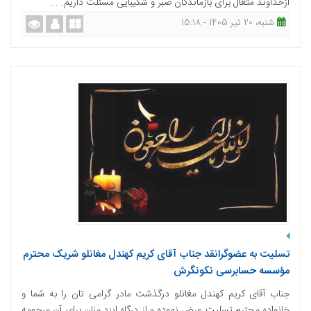
ازخداوند متعال برای بازماندگان صبر و شکیبایی مسئلت داریم. ...
شنبه، 20 تیر 1405 - 15:18
تسلیت به عضوگرانقد جناب آقای کریم کهندل مغانلو شریک محترم
مؤسسه حسابرسی نکونگرش
جناب آقای کریم کهندل مغانلو درگذشت مادر گرامی تان را به شما و
خانواده محترم تسلیت عرض نموده و از درگاه ایزد منان برای آن مرحومه