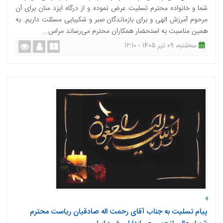
شما و خانواده محترم تسلیت عرض نموده و از درگاه ایزد منان برای آن
مرحوم آمرزش الهی و برای بازماندگان صبر و شکیبایی مسئلت داریم. به
همین مناسبت به استحضار همکاران محترم می‌رساند مراس...
ﺳﻪشنبه، 09 تیر 1405 - 12:10
پیام تسلیت به جناب آقای رحمت اله صادقیان ریاست محترم