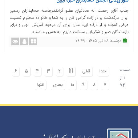
شورای‌عالی انجمن حسابداران خبره ایران
جناب آقای رحمت اله صادقیان عضو گرانقدرجامعه حسابداران رسمی
ایران درگذشت برادر زاده گرامی تان را به شما و خانواده محترم تسلیت
عرض نموده و از درگاه ایزد منان برای آن مرحوم آمرزش الهی و برای
بازماندگان صبر و شکیبایی مسئلت داریم. به همین مناسب...
دوشنبه، 08 تیر 1405 - 09:49
صفحه
ابتدا
قبلی
[1]
2
3
4
5
6
1 از
7
8
9
10
بعدی
انتها
74