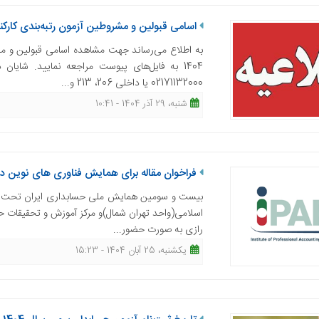
اسامی قبولین و مشروطین آزمون رتبه‌بندی کار
به اطلاع می‌رساند جهت مشاهده اسامی قبولین و مش
1404 به فایل‌های پیوست مراجعه نمایید. شای
02171132000 یا داخلی 206، 213 و...
شنبه، 29 آذر 1404 - 10:41
فراخوان مقاله برای همایش فناوری های نوین در
بیست و سومین همایش ملی حسابداری ایران تحت عنوا
رازی به صورت حضور...
یکشنبه، 25 آبان 1404 - 15:23