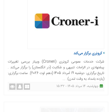
کرونِری برگزار می‌کند
شرکت خدمات عمومی کرونِری (Croneri) وبینار بررسی تغییرات
پیشنهادی در الزامات تنبیهی و شکایت (در انگلستان) را برگزار می‌کند .
تاریخ برگزاری: دوشنبه 19 اَمرداد 1405 (دهم اوت 2026). ساعت برگزاری:
(یازده بامداد به وقت لندن). ...
چهارشنبه، 14 مرداد 1405 - 15:32