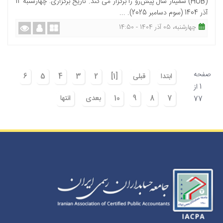
(HUB) سمینار سال پیش‌رو را برگزار می کند. تاریخ برگزاری: چهارشنبه 12
آذر 1404 (سوم دسامبر 2025). ...
چهارشنبه، 05 آذر 1404 - 14:50
صفحه
ابتدا
قبلی
[1]
2
3
4
5
6
1 از
7
8
9
10
بعدی
انتها
77