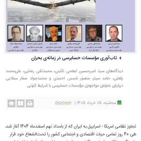
تاب‌آوری مؤسسات حسابرسی در زمانه‌ی بحران
دیدگاه‌های سید امیرحسین ابطحی نائینی، محمدتقی رضایی، علی‌محمد
رفعتی، حامد سیار، منصور شمس احمدی و محمدجواد صفار سفلایی
درباره‌ی نحوه‌ی مواجهه‌ی مؤسسات حسابرسی با شرایط کنونی
ﺳﻪشنبه، 05 خرداد 1405 |
تجاوز نظامی امریکا - اسراییل به ایران که از بامداد نهم اسفندماه 1404 آغاز شد،
طی 40 روز تمامی حیات اقتصادی و اجتماعی کشور را تحت‌الشعاع خود قرار