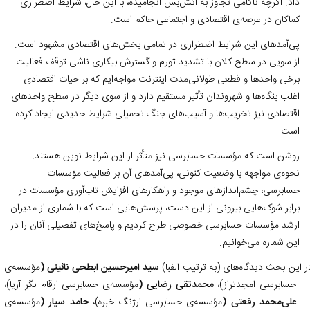
داد. اگرچه ناکامی تجاوز به آتش‌بس انجامیده، با این حال، شرایط اضطراری
کماکان در عرصه‌ی اقتصادی و اجتماعی حاکم است.
پی‌آمدهای این شرایط اضطراری در تمامی بخش‌های اقتصادی مشهود است.
از سویی در سطح کلان با تشدید تورم و گسترش بیکاری ناشی توقف فعالیت
برخی واحدها و قطعی طولانی‌مدت اینترنت مواجه‌ایم که بر حیات اقتصادی
اغلب بنگاه‌ها و شهروندان تأثیر مستقیم دارد و از سوی دیگر در سطح واحدهای
اقتصادی نیز تخریب‌ها و آسیب‌های جنگ تحمیلی شرایط جدیدی ایجاد کرده
است.
روشن است که مؤسسات حسابرسی نیز متأثر از این شرایط نوین هستند.
نحوه‌ی مواجهه با وضعیت کنونی، پی‌آمدهای آن بر فعالیت مؤسسات
حسابرسی، چشم‌اندازهای موجود و راهکارهای افزایش تاب‌آوری مؤسسات در
برابر شوک‌هایی بیرونی از این دست، پرسش‌هایی است که با شماری از مدیران
ارشد مؤسسات حسابرسی خصوصی طرح کردیم و پاسخ‌های تفصیلی آنان را در
این شماره می‌خوانیم.
ر این بحث دیدگاه‌های (به ترتیب الفبا)
سید امیرحسین ابطحی نائینی (
مؤسسه‌ی
حسابرسی امجدتراز)،
محمدتقی رضایی (
مؤسسه‌ی حسابرسی ارقام نگر آریا)،
علی‌محمد رفعتی (
مؤسسه‌ی حسابرسی ارژنگ خبره)،
حامد سیار (
مؤسسه‌ی