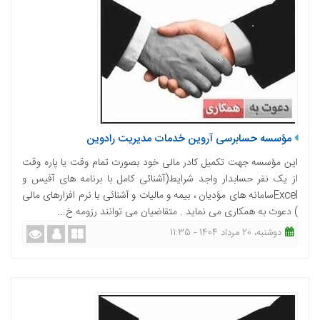
مؤسسه حسابرسی آروین خدمات مدیریت رادوین
این مؤسسه جهت تکمیل کادر مالی خود بصورت تمام وقت یا پاره وقت
از یک نفر حسابدار واجد شرایط(آشنائی کامل با برنامه های آفیس و
Excelسامانه های مؤدیان ، بیمه و مالیات و آشنائی با نرم افزارهای مالی
) دعوت به همکاری می نماید . متقاضیان می توانند رزومه خ...
دوشنبه، 20 مرداد 1404 - 11:35