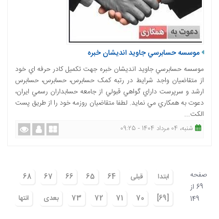
موسسه حسابرسي جاوید اندیشان خبره
موسسه حسابرسي جاوید اندیشان خبره جهت تكميل كادر حرفه اي خود
از متقاضيان واجد شرايط در رتبه کمک حسابرس، حسابرس، حسابرس
ارشد و سرپرست داراي گواهي قبولي از جامعه حسابداران رسمي ايران،
دعوت به همكاري مي نمايد. لطفا متقاضيان روزمه خود را از طريق پست
الكت...
شنبه، 04 مرداد 1404 - 09:25
صفحه
ابتدا
قبلی
64
65
66
67
68
69 از
[69]
70
71
72
73
بعدی
انتها
149