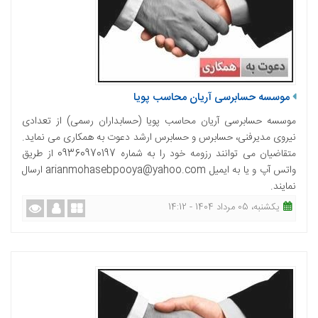
موسسه حسابرسی آریان محاسب پویا
موسسه حسابرسی آریان محاسب پویا (حسابداران رسمی) از تعدادی
نیروی مدیرفنی، حسابرس و حسابرس ارشد دعوت به همکاری می نماید.
متقاضیان می توانند رزومه خود را به شماره 09360970197 از طریق
واتس آپ و یا به ایمیل arianmohasebpooya@yahoo.com ارسال
نمایند.
یکشنبه، 05 مرداد 1404 - 14:12