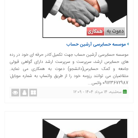
موسسه حسابرسی آرشین حساب
موسسه حسابرسی آرشین حساب جهت تکمیل کادر حرفه ای خود در رده
های حسابرس ارشد، سرپرست و سرپرست ارشد دارای گواهی قبولی
جامعه و کمک حسابرس(دانشجو) دعوت به همکاری می نماید.
متقاضیان می توانند رزومه خود را از طریق واتساپ به شماره موبایل:
09123672987 واتس...
ﺳﻪشنبه، 14 مرداد 1404 - 12:09