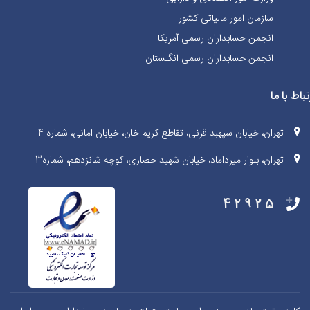
سازمان امور مالیاتی کشور
انجمن حسابداران رسمی آمریکا
انجمن حسابداران رسمی انگلستان
تباط با ما
تهران، خیابان سپهبد قرنی، تقاطع کریم خان، خیابان امانی، شماره 4
تهران، بلوار میرداماد، خیابان شهید حصاری، کوچه شانزدهم، شماره3
42925