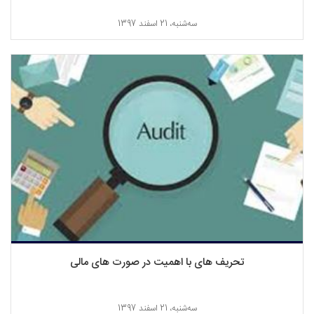
ﺳﻪشنبه، 21 اسفند 1397
تحریف های با اهمیت در صورت های مالی
ﺳﻪشنبه، 21 اسفند 1397