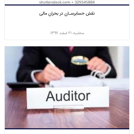
نقش حسابرسـان در بحران مالی
ﺳﻪشنبه، 21 اسفند 1397