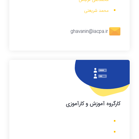
محمدتقی قزلباش
محمد شریعتی
ghavanin@iacpa.ir
کارگروه
آموزش و کارآموزی