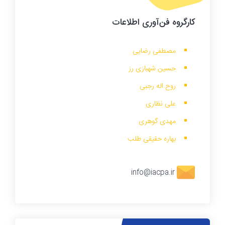
کارگروه
فن‌آوری اطلاعات
مصطفی رضایی
حسین شهبازی رز
روح اله رجبی
علی نظاری
مهدی گوهری
بهاره حقیقی طلب
info@iacpa.ir