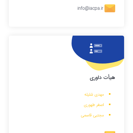
info@iacpa.ir
هیأت داوری
مهدی شلیله
اصغر طهوری
مجتبی قاسمی