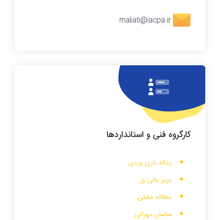
maliati@iacpa.ir
کارگروه
فنی و استانداردها
یداله تاری وردی
عزیز عالی ور
عطااله مقبلی
ساسان مهرانی