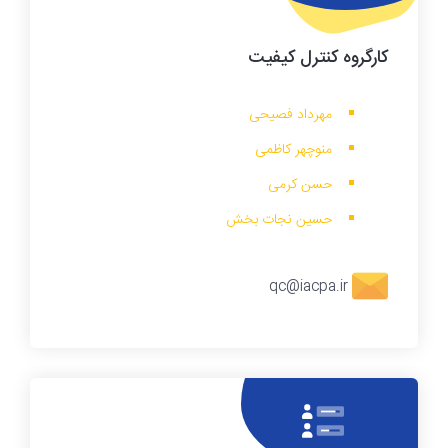
کارگروه
کنترل کیفیت
مهرداد فصیحی
منوچهر کاظمی
حسن کرمی
حسین نجات بخش
qc@iacpa.ir