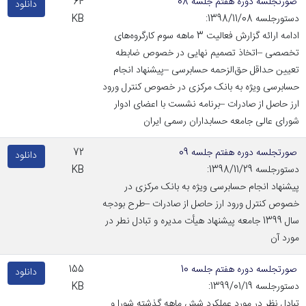
صورتجلسه دوره هفتم جلسه 08
64
دانلود
دستورجلسه 1398/11/08:
KB
ادامه ارائه گزارش فعالیت 3 ماهه سوم کارگروه‌های
تخصصی –اتخاذ تصمیم نهایی در خصوص ضابطه
تعیین حداقل حق‌الزحمه حسابرسی –پیشنهاد انجام
حسابرسی ویژه به بانک مرکزی در خصوص کنترل ورود
ارز حاصل از صادرات –برنامه نشست با اعضای ادوار
شورای عالی جامعه حسابداران رسمی ایران
صورتجلسه دوره هفتم جلسه 09
72
دانلود
دستورجلسه 1398/11/29:
KB
پیشنهاد انجام حسابرسی ویژه به بانک مرکزی در
خصوص کنترل ورود ارز حاصل از صادرات –طرح بودجه
سال 1399 جامعه پیشنهاد هیأت مدیره و تبادل نطر در
مورد آن
صورتجلسه دوره هفتم جلسه 10
155
دانلود
دستورجلسه 1399/01/19:
KB
تبادل نظر در مورد عملکرد شش ماهه گذشته شورا و