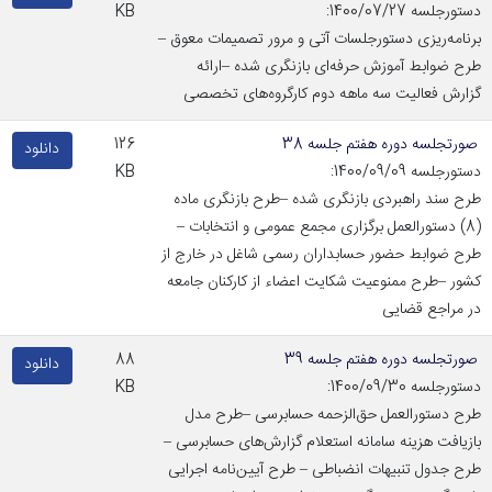
دستورجلسه 1400/07/27:
KB
برنامه‌ریزی دستورجلسات آتی و مرور تصمیمات معوق –
طرح ضوابط آموزش حرفه‌ای بازنگری شده –ارائه
گزارش فعالیت سه ماهه دوم کارگروه‌های تخصصی
صورتجلسه دوره هفتم جلسه 38
126
دانلود
دستورجلسه 1400/09/09:
KB
طرح سند راهبردی بازنگری شده –طرح بازنگری ماده
(8) دستورالعمل برگزاری مجمع عمومی و انتخابات –
طرح ضوابط حضور حسابداران رسمی شاغل در خارج از
کشور –طرح ممنوعیت شکایت اعضاء از کارکنان جامعه
در مراجع قضایی
صورتجلسه دوره هفتم جلسه 39
88
دانلود
دستورجلسه 1400/09/30:
KB
طرح دستورالعمل حق‌الزحمه حسابرسی –طرح مدل
بازیافت هزینه سامانه استعلام گزارش‌های حسابرسی –
طرح جدول تنبیهات انضباطی – طرح آیین‌نامه اجرایی