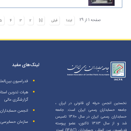
صفحه 1 از 29
ابتدا
قبلی
[1]
2
3
4
5
لینک‌های مفید
فدراسیون بین‌المل
هیات تدوین استاند
گزارشگری مالی
نخستین انجمن حرفه ای قانونی در ایران ،
جامعه حسابداران رسمی ایران است. جامعه
انجمن حسابداران خ
حسابداران رسمی ایران در سال 1380 تاسیس
سازمان حسابرسی
شد و از سال 1383 تاکنون، عضو پیوسته
فدراسیون بین المللی حسابداران (IFAC) است.