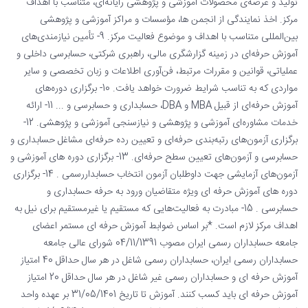
تولید و عرضه‌ی محصولات آموزشی و پژوهشی رایانه‌ای، متناسب با اهداف
مرکز. اخذ نمایندگی از انجمن ها، مؤسسات و مراکز آموزشی و پژوهشی
بین‌المللی متناسب با اهداف و موضوع فعالیت مرکز. 9- تأمین نیازمندی‌های
آموزش حرفه‌ای در زمینه گزارشگری مالی، راهبری شرکتی، حسابرسی داخلی و
عملیاتی، قوانین و مقررات مرتبط، فن‌آوری اطلاعات و زبان تخصصی و سایر
مواردی که به تناسب شرایط ضرورت خواهد یافت. 10- برگزاری دوره‌های
آموزش حرفه‌ای از قبیل MBA و DBA، حسابداری و حسابرسی و ... 11- ارائه
خدمات مشاوره‌ای آموزشی و پژوهشی و نیازسنجی آموزشی و پژوهشی. 12-
برگزاری آزمون‌های رتبه‌بندی حرفه‌ای و تعیین رده حرفه‌ای مشاغل حسابداری و
حسابرسی و آزمون‌های تعیین سطح حرفه‌ای. 13- برگزاری دوره های آموزشی و
آزمون‌های آزمایشی جهت داوطلبان آزمون انتخاب حسابداررسمی . 14- برگزاری
دوره های آموزش حرفه ای ویژه متقاضیان ورود به حرفه حسابداری و
حسابرسی . 15- مبادرت به فعالیت‌هایی که مستقیم یا غیرمستقیم برای نیل به
اهداف مرکز لازم است. *بر اساس ضوابط آموزش حرفه ای مستمر اعضای
جامعه حسابداران رسمی ایران مصوب 04/11/1391 شورای عالی جامعه
حسابداران رسمی ایران، حسابداران رسمی شاغل در هر سال حداقل 40 امتیاز
آموزش حرفه ای و حسابداران رسمی غیر شاغل در هر سال حداقل 20 امتیاز
آموزش حرفه ای باید کسب کنند. آموزش تا تاریخ 31/05/1401 بر عهده واحد