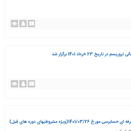
اریخ 23 خرداد 1401 برگزار شد
1401/(ویژه مشروطیهای دوره های قبل)