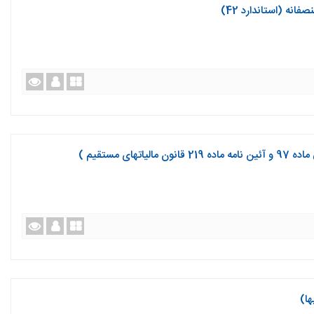
انه (استاندارد 42)
ی مستقیم )