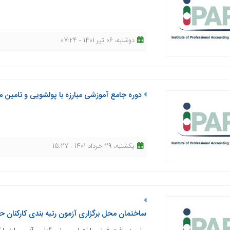
دوشنبه، 06 تیر 1401 - 07:24
دوره جامع آموزشی مبارزه با پولشویی و تامین مالی تروریسم در ت
یکشنبه، 29 خرداد 1401 - 15:27
ساختمان محل برگزاری آزمون رتبه بندی کارکنان حرفه ای حسابرسی مورخ 03/26