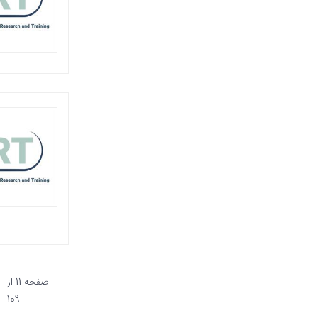
صفحه 11 از
109