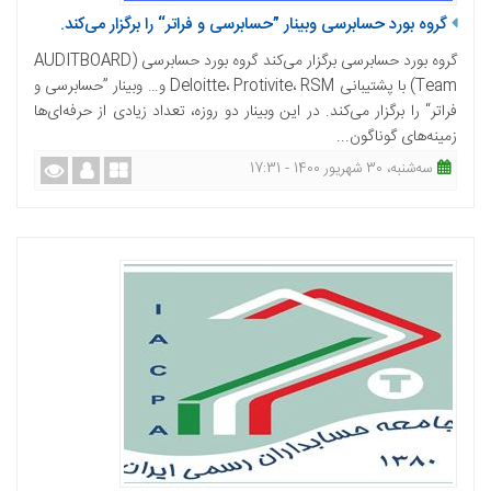
گروه بورد حسابرسی وبینار ”حسابرسی و فراتر“ را برگزار می‌کند.
گروه بورد حسابرسی برگزار می‌کند گروه بورد حسابرسی (AUDITBOARD
Team) با پشتیبانی Deloitte، Protivite، RSM و… وبینار ”حسابرسی و
فراتر“ را برگزار می‌کند. در این وبینار دو روزه، تعداد زیادی از حرفه‌ای‌ها
زمینه‌های گوناگون...
ﺳﻪشنبه، 30 شهریور 1400 - 17:31