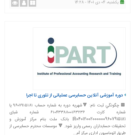
یکشنبه، 04 دی 1401 - 14:28
دوره آموزشی آنلاین حسابرسی عملیاتی از تئوری تا اجرا
🟥 چگونگي ثبت نام: 🔻شهریه دوره به شماره حساب ۹۶۰۷۹۱۵۱۸۱ یا
شماره کارت ۶۱۰۴۳۳۸۸۰۰۱۶۳۲۳۶ شماره شبای
IR040120020000009607915181 بانک ملت بنام مرکز آموزش و
تحقیقات حسابداران رسمی واریز شود. 🔻 موسسات محترم حسابرسی از
طریق اتوماسیون اداری مرکز آم...