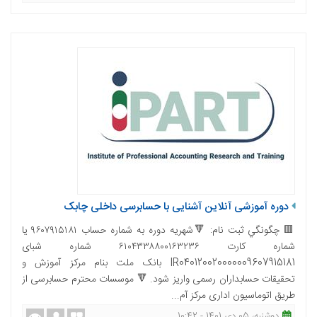
دوره آموزشی آنلاین آشنایی با حسابرسی داخلی چابک
🟥 چگونگي ثبت نام: 🔻شهریه دوره به شماره حساب ۹۶۰۷۹۱۵۱۸۱ یا
شماره کارت ۶۱۰۴۳۳۸۸۰۰۱۶۳۲۳۶ شماره شبای
IR040120020000009607915181 بانک ملت بنام مرکز آموزش و
تحقیقات حسابداران رسمی واریز شود. 🔻 موسسات محترم حسابرسی از
طریق اتوماسیون اداری مرکز آم...
دوشنبه، 05 دی 1401 - 10:42