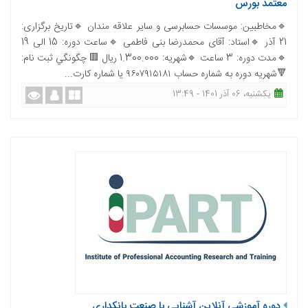
معتمد بورس
🔹مخاطبین: موسسات حسابرسی و سایر علاقه مندان 🔹تاریخ برگزاری:
21 آذر 🔹استاد: آقای محمدرضا بنی فاطمی 🔹ساعت دوره: 15 الی 19
🔹مدت دوره: 3 ساعت 🔹شهریه: 1.300.000 ریال 🟥 چگونگي ثبت نام:
🔻شهریه دوره به شماره حساب ۹۶۰۷۹۱۵۱۸۱ یا شماره کارت...
یکشنبه، 06 آذر 1401 - 13:49
دوره آموزشی آنلاین آشنایی با صنعت بانکداری