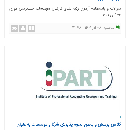
سوالات و پاسخنامه آزمون رتبه بندی کارکنان موسسات حسابرسی مورخ
۲۶ آبان ۱۴۰1
ﺳﻪشنبه، 08 آذر 1401 - 13:48
کلاس پرسش و پاسخ نحوه پذیرش شرکا و موسسات به عنوان