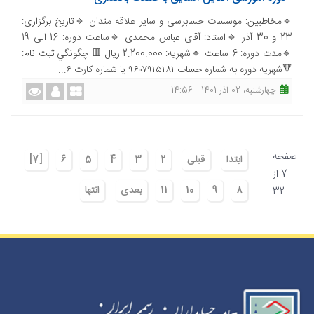
🔹مخاطبین: موسسات حسابرسی و سایر علاقه مندان 🔹تاریخ برگزاری:
23 و 30 آذر 🔹استاد: آقای عباس محمدی 🔹ساعت دوره: 16 الی 19
🔹مدت دوره: 6 ساعت 🔹شهریه: 2.200.000 ریال 🟥 چگونگي ثبت نام:
🔻شهریه دوره به شماره حساب ۹۶۰۷۹۱۵۱۸۱ یا شماره کارت ۶...
چهارشنبه، 02 آذر 1401 - 14:56
صفحه
ابتدا
قبلی
2
3
4
5
6
[7]
7 از
8
9
10
11
بعدی
انتها
32