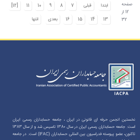
صفحه
ابتدا
قبلی
7
8
9
10
11
[12]
12 از
13
14
15
16
بعدی
انتها
32
نخستین انجمن حرفه ای قانونی در ایران ، جامعه حسابداران رسمی ایران
است. جامعه حسابداران رسمی ایران در سال 1380 تاسیس شد و از سال 1383
تاکنون، عضو پیوسته فدراسیون بین المللی حسابداران (IFAC) است. در جامعه