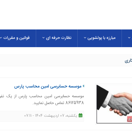
مبارزه با پولشویی
نظارت حرفه ای
قوانین و مقررات
اری
موسسه حسابرسی امین محاسب پارس
موسسه حسابرسی امین محاسب پارس از یک نفر ش
86125938 تماس حاصل نمایید.
یکشنبه، 07 اردیبهشت 1404 - 07:11