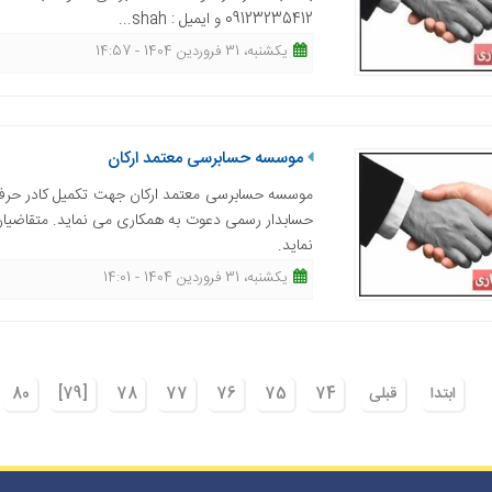
09123235412 و ایمیل : shah...
یکشنبه، 31 فروردین 1404 - 14:57
موسسه حسابرسی معتمد ارکان
موسسه حسابرسی معتمد ارکان جهت تکمیل کادر حرف
نماید.
یکشنبه، 31 فروردین 1404 - 14:01
ابتدا
قبلی
74
75
76
77
78
[79]
80