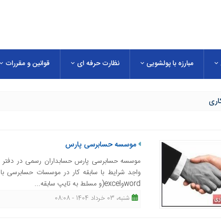
مبارزه با پولشویی
نظارت حرفه ای
قوانین و مقررات
اری
موسسه حسابرسی پارس
موسسه حسابرسی پارس حسابداران رسمی در دفتر مر
واجد شرایط با سابقه کار در موسسات حسابرسی با 
wordوexcel(و مسلط به تایپ سابقه...
شنبه، 03 خرداد 1404 - 08:08