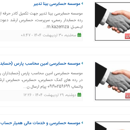
موسسه حسابرسی بینا تدبیر
موسسه حسابرسی بینا تدبیر جهت تکمیل کادر حرفه ای 
رده حسابدار رسمی، سرپرست، حسابرس ارشد دعوت به
ایـمیـل: m.kazemza...
ﺳﻪشنبه، 30 اردیبهشت 1404 - 08:47
موسسه حسابرسی امین محاسب پارس (حسابدا
موسسه حسابرسی امین محاسب پارس (حسابداران رسمی)
در رده های کمک حسابرس، حسابرس، حسابرس ارشد و
واتساپ 09190259699 پیام ارسال ن...
دوشنبه، 29 اردیبهشت 1404 - 12:26
موسسه حسابرسی و خدمات مالی همیار حساب