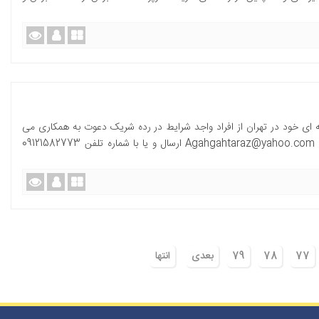
 ای خود در تهران از افراد واجد شرایط در رده شریک دعوت به همکاری می
نماید. متقاضیان می توانند رزومه خودر را به آدرس Agahgahtaraz@yahoo.com ارسال و یا با شماره تلفن 09121582773
77
78
79
بعدی
انتها