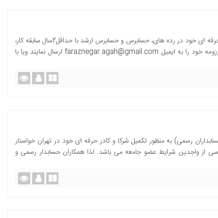
موسسه حسابرسی فرازنگر آگاه به منظور تکمیل کادر حرفه ای خود در رده های، حسابرس و حسابرس ارشد با حداقل2سال سابقه کار،
دعوت به همکاری می نماید . متقاضیان می توانند رزومه خود را به ایمیل faraznegar.agah@gmail.com ارسال نمایند ویا با
اران رسمی) به منظور تکمیل شرکا و کادر حرفه ای خود در تهران خواستار
 از واجدین شرایط عضو جامعه می باشد. لذا همکاران حسابدار رسمی و