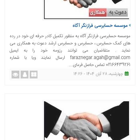
موسسه حسابرسی فرازنگر آگاه
موسسه حسابرسی فرازنگر آگاه به منظور تکمیل کادر حرفه ای خود در رده
های کمک حسابرس ، حسابرس و حسابرس ارشد دعوت به همکاری می
نماید . متقاضیان می توانند رزومه خود را به ایمیل
faraznegar.agah@gmail.com ارسال نمایند ویا با شماره
02166439261 تماس حاصل فرمای...
چهارشنبه، 28 آبان 1404 - 14:26