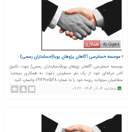
موسسه حسابرسی آگاهان پژوهان پویا(حسابداران رسمی)
موسسه حسابرسی آگاهان پژوهان پویا(حسابداران رسمی) جهت تکمیل
کادر حرفه‌ای خود از یک نفر حسابرس دعوت به همکاری مینماید.
متقاضیان میتوانند رزومه خود را به شماره 09126101528 واتساپ کنید.
ﺳﻪشنبه، 04 آذر 1404 - 09:22