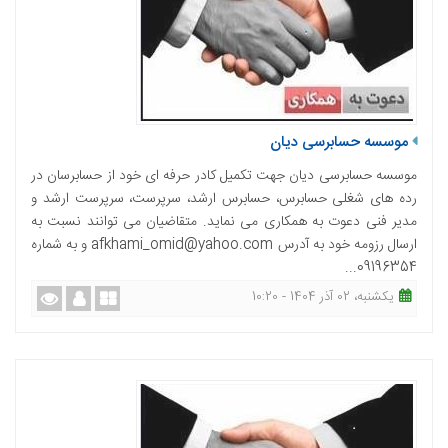
موسسه حسابرسی دیان
موسسه حسابرسی دیان جهت تکمیل کادر حرفه ای خود از حسابرسان در
رده های شغلی حسابرس، حسابرس ارشد، سرپرست، سرپرست ارشد و
مدیر فنی دعوت به همکاری می نماید. متقاضیان می توانند نسبت به
ارسال رزومه خود به آدرس afkhami_omid@yahoo.com و به شماره
09196354...
یکشنبه، 02 آذر 1404 - 10:20