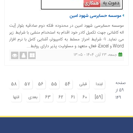
موسسه حسابرسی شهود امین
موسسه حسابرسی شهود امین در محدوده فلکه دوم صادقیه بلوار آِیت
اله کاشانی جهت تکمیل کادر خود اقدام به استخدام منشی با شرایط زیر
می نماید. 1- شرایط احراز: مسلط به کامپیوتر، آشنایی کامل با نرم افزار
Word و Excel، فعال، متعهد و مسئولیت پذیر دارای روابط...
جمعه، 23 آبان 1404 - 13:05
صفحه
ابتدا
قبلی
54
55
56
57
58
59 از
[59]
60
61
62
63
بعدی
انتها
149