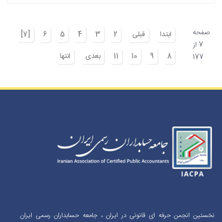
صفحه
ابتدا
قبلی
2
3
4
5
6
[7]
7 از
8
9
10
11
بعدی
انتها
177
نخستین انجمن حرفه ای قانونی در ایران ، جامعه حسابداران رسمی ایران