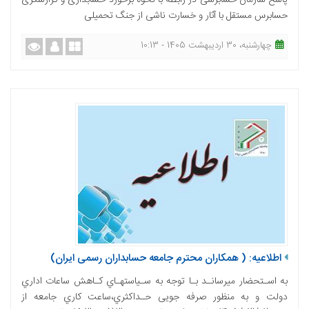
پاسخ سازمان حسابرسی در رابطه با نحوه برخورد حسابداری و گزارشگری
حسابرس مستقل با آثار و خسارت ناشی از جنگ تحمیلی
چهارشنبه، 30 اردیبهشت 1405 - 10:13
اطلاعیه: ( همکاران محترم جامعه حسابداران رسمی ایران)
به اسـتحضار میرسانـد بـا توجه به سـیاستهـاي کـاهش ساعات اداري
دولت و به منظور صرفه جویی حـداکثري،ساعت کاري جامعه از