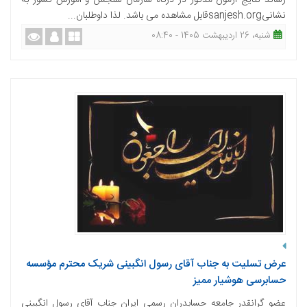
رساند نتایج آزمون مذکور در درگاه سازمان سنجش و آموزش کشور به
نشانیsanjesh.orgقابل مشاهده می باشد. لذا داوطلبان...
شنبه، 26 اردیبهشت 1405 - 08:40
عرض تسلیت به جناب آقای رسول انگبینی شریک محترم مؤسسه
حسابرسی هوشیار ممیز
عضو گرانقدر جامعه حسابدران رسمی ایران جناب آقای رسول انگبینی