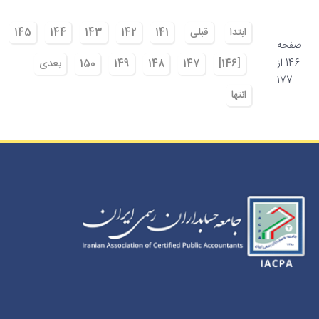
ابتدا
قبلی
141
142
143
144
145
صفحه
146 از
[146]
147
148
149
150
بعدی
177
انتها