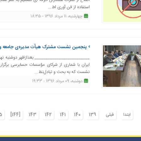
اطلاع از نظرات همکاران حرفه ای تصمیم به نظر س
استفاده از فن آوری اط...
چهارشنبه، 11 مرداد 1396 - 18:35
پنجمین نشست مشترک هیأت مدیره‌ی جامعه و 
_________________________ بعدازظهر دوشنبه نه
ایران با شماری از شرکای مؤسسات حسابرسی برگزار 
نشست که به بحث و تبادل‌نظ...
دوشنبه، 09 مرداد 1396 - 19:33
ابتدا
قبلی
139
140
141
142
143
[144]
5