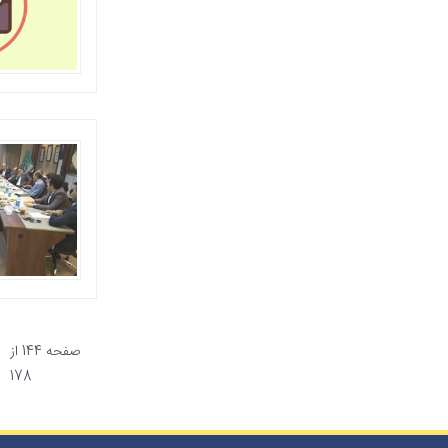
صفحه 144 از
178