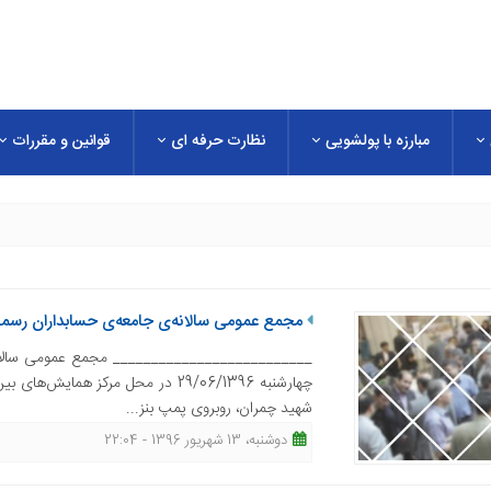
مبارزه با پولشویی
نظارت حرفه ای
قوانین و مقررات
مجمع عمومی سالانه‌ی جامعه‌ی حسابداران رسمی ایران چهارشنبه 29 ش
چهارشنبه 29/06/1396 در محل مرکز ه
شهید چمران، روبروی پمپ بنز...
دوشنبه، 13 شهریور 1396 - 22:04